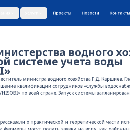
ания
Услуги
Проекты
Новости
Контакт
инистерства водного хо
ой системе учета воды
I»
еститель министра водного хозяйства Р.Д. Каршиев. 
ышение квалификации сотрудников «службы водоснабже
ISOBI» по всей стране. Запуск системы запланирован н
ассказали о практической и теоретической части исп
к фермеры могут подать заявку на воду, как районн