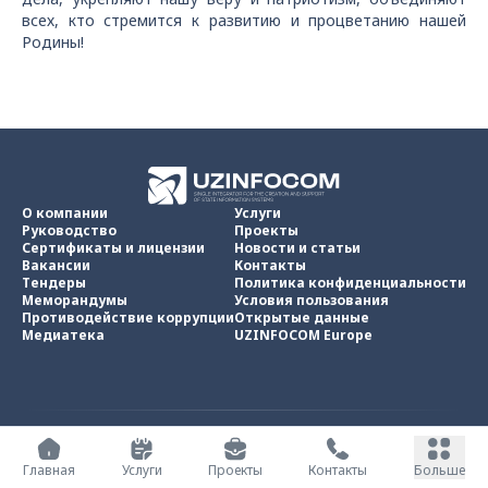
всех, кто стремится к развитию и процветанию нашей
Родины!
О компании
Услуги
Руководство
Проекты
Сертификаты и лицензии
Новости и статьи
Вакансии
Контакты
Тендеры
Политика конфиденциальности
Меморандумы
Условия пользования
Противодействие коррупции
Открытые данные
Медиатека
UZINFOCOM Europe
UZINFOCOM © 2002 -
2026
.
Все права защищены
Главная
Услуги
Проекты
Контакты
Больше