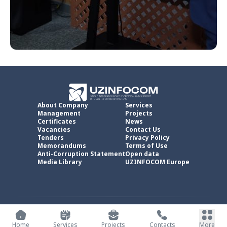
About Company
Services
Management
Projects
Certificates
News
Vacancies
Contact Us
Tenders
Privacy Policy
Memorandums
Terms of Use
Anti-Corruption Statement
Open data
Media Library
UZINFOCOM Europe
UZINFOCOM © 2002 -
2026
.
All rights reserved
Home
Services
Projects
Contacts
More