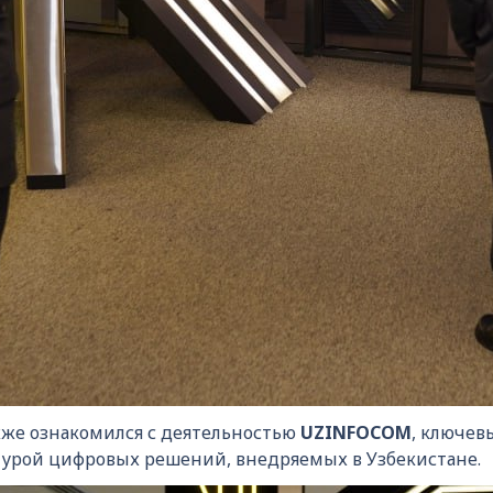
акже ознакомился с деятельностью
UZINFOCOM
, ключе
урой цифровых решений, внедряемых в Узбекистане.