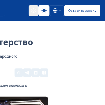
ы
Оставить заявку
терство
народного
обмен опытом и
.