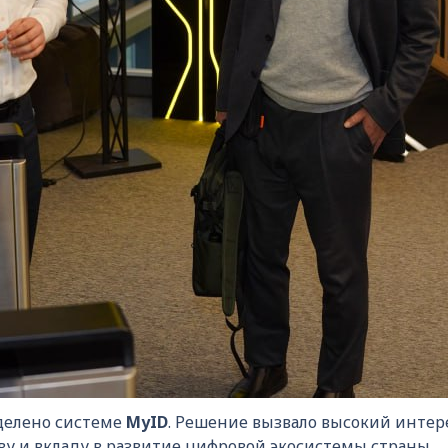
делено системе
MyID
. Решение вызвало высокий интере
ву и вкладу в развитие цифровой экосистемы страны.