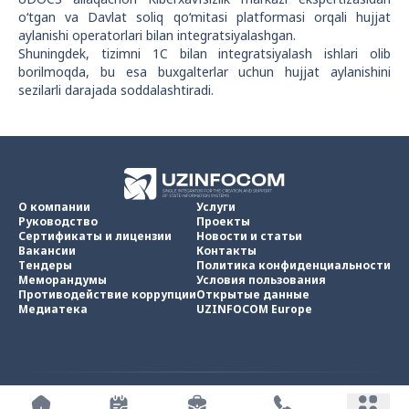
o‘tgan va Davlat soliq qo‘mitasi platformasi orqali hujjat
aylanishi operatorlari bilan integratsiyalashgan.
Shuningdek, tizimni 1C bilan integratsiyalash ishlari olib
borilmoqda, bu esa buxgalterlar uchun hujjat aylanishini
sezilarli darajada soddalashtiradi.
О компании
Услуги
Руководство
Проекты
Сертификаты и лицензии
Новости и статьи
Вакансии
Контакты
Тендеры
Политика конфиденциальности
Меморандумы
Условия пользования
Противодействие коррупции
Открытые данные
Медиатека
UZINFOCOM Europe
UZINFOCOM © 2002 -
2026
.
Все права защищены