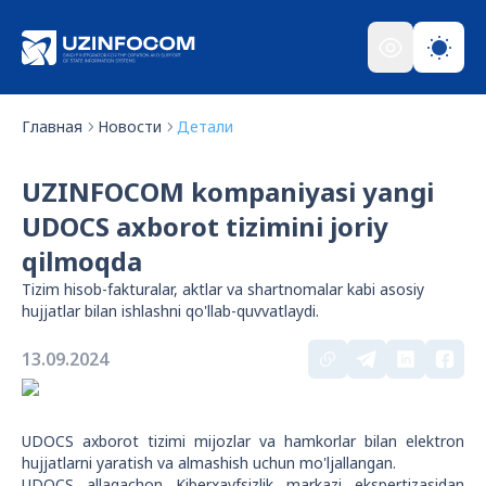
Главная
Новости
Детали
UZINFOCOM kompaniyasi yangi
UDOCS axborot tizimini joriy
qilmoqda
Tizim hisob-fakturalar, aktlar va shartnomalar kabi asosiy
hujjatlar bilan ishlashni qo'llab-quvvatlaydi.
13.09.2024
UDOCS axborot tizimi mijozlar va hamkorlar bilan elektron
hujjatlarni yaratish va almashish uchun mo'ljallangan.
UDOCS allaqachon Kiberxavfsizlik markazi ekspertizasidan