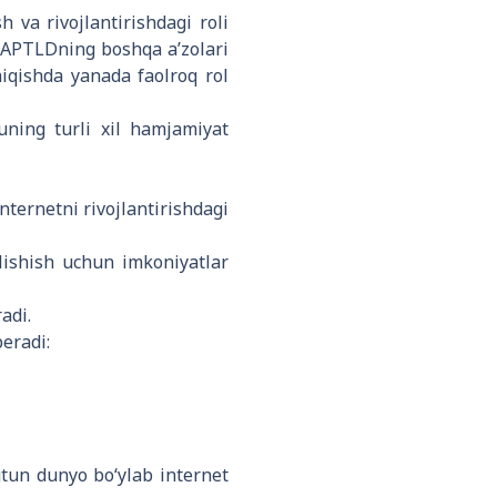
h va rivojlantirishdagi roli
i APTLDning boshqa aʼzolari
hiqishda yanada faolroq rol
uning turli xil hamjamiyat
nternetni rivojlantirishdagi
‘lishish uchun imkoniyatlar
adi.
eradi:
utun dunyo boʻylab internet