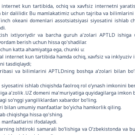
nternet kun tartibida, ochiq va xavfsiz internetni yaratis
 bir dalilidir. Bu mamlakatimiz uchun tajriba va bilimlarin
Tinch okeani domenlari assotsiatsiyasi siyosatini ishlab c
di.
tish ixtiyoriydir va barcha guruh a'zolari APTLD ishiga 
yordam berish uchun hissa qo'shadilar.
chun katta ahamiyatga ega, chunki u:
l internet kun tartibida hamda ochiq, xavfsiz va inklyuziv i
ni tasdiqlaydi;
jribasi va bilimlarini APTLDning boshqa a’zolari bilan bo
iyosatini ishlab chiqishda faolroq rol o‘ynash imkonini ber
ga a'zolik .UZ domeni ma'muriyatiga quyidagilarga imkon b
gi so‘nggi yangiliklardan xabardor bo‘ling.
i bilan umumiy manfaatlar bo'yicha hamkorlik qiling.
ab chiqishga hissa qo'shing.
manfaatlarini ifodalaydi.
rning ishtiroki samarali boʻlishiga va Oʻzbekistonda va b