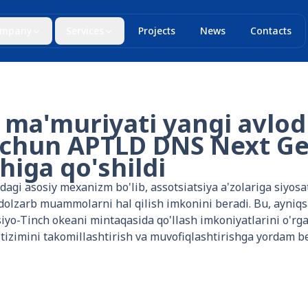
mpany
Services
Projects
News
Contacts
 ma'muriyati yangi avlod
uchun APTLD DNS Next G
higa qo'shildi
i asosiy mexanizm bo'lib, assotsiatsiya a'zolariga siyosat
a dolzarb muammolarni hal qilish imkonini beradi. Bu, ayniqs
Osiyo-Tinch okeani mintaqasida qo'llash imkoniyatlarini o'
tizimini takomillashtirish va muvofiqlashtirishga yordam be