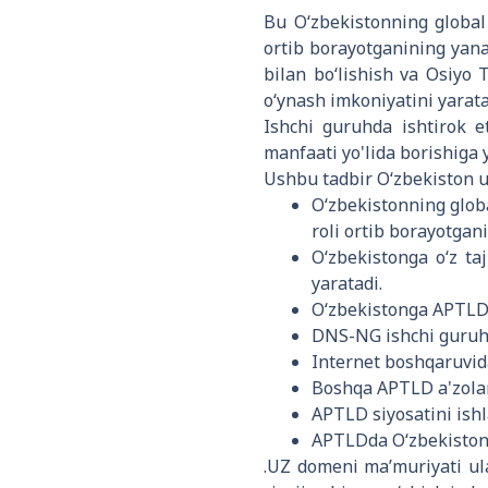
Bu O‘zbekistonning global i
ortib borayotganining yana
bilan boʻlishish va Osiyo 
oʻynash imkoniyatini yarata
Ishchi guruhda ishtirok e
manfaati yo'lida borishiga 
Ushbu tadbir O‘zbekiston u
O‘zbekistonning globa
roli ortib borayotgani
O‘zbekistonga o‘z ta
yaratadi.
O‘zbekistonga APTLD s
DNS-NG ishchi guruhi
Internet boshqaruvida
Boshqa APTLD a'zolar
APTLD siyosatini ishl
APTLDda O‘zbekiston 
.UZ domeni maʼmuriyati ula