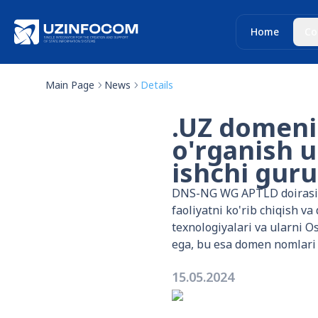
Home
Co
Main Page
News
Details
.UZ domeni
o'rganish 
ishchi guru
DNS-NG WG APTLD doirasidag
faoliyatni ko'rib chiqish v
texnologiyalari va ularni 
ega, bu esa domen nomlari 
15.05.2024