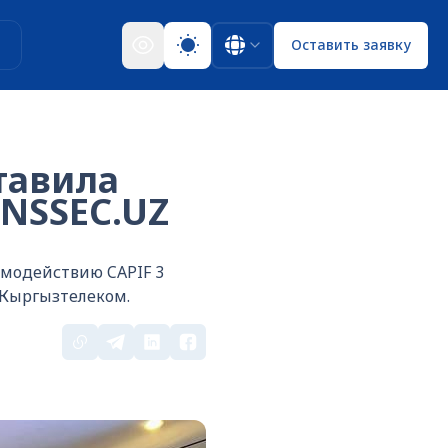
ы
Оставить заявку
тавила
DNSSEC.UZ
имодействию CAPIF 3
 Кыргызтелеком.