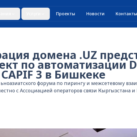
ания
Услуги
Проекты
Новости
Контакт
ация домена .UZ предс
ект по автоматизации 
CAPIF 3 в Бишкеке
ьноазиатского форума по пирингу и межсетевому вза
естно с Ассоциацией операторов связи Кыргызстана и