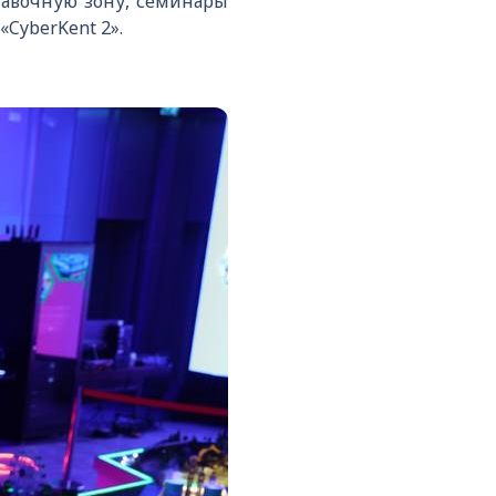
авочную зону, семинары
CyberKent 2».