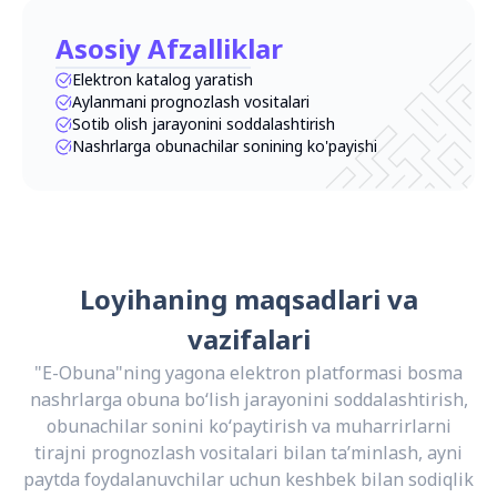
Asosiy Afzalliklar
Elektron katalog yaratish
Aylanmani prognozlash vositalari
Sotib olish jarayonini soddalashtirish
Nashrlarga obunachilar sonining ko'payishi
Loyihaning maqsadlari va
vazifalari
"E-Obuna"ning yagona elektron platformasi bosma
nashrlarga obuna bo‘lish jarayonini soddalashtirish,
obunachilar sonini ko‘paytirish va muharrirlarni
tirajni prognozlash vositalari bilan ta’minlash, ayni
paytda foydalanuvchilar uchun keshbek bilan sodiqlik