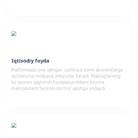
Iqtisodiy foyda
Platformada joriy qilingan cashback tizimi abonentlarga
qo‘shimcha moliyaviy imtiyozlar beradi. Mablag'larning
bir qismini qaytarish foydalanuvchilarni bosma
mahsulotlarni faolroq iste'mol qilishga undaydi.