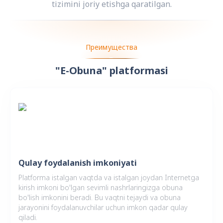
tizimini joriy etishga qaratilgan.
Преимущества
"E-Obuna" platformasi
Qulay foydalanish imkoniyati
Platforma istalgan vaqtda va istalgan joydan Internetga
kirish imkoni bo'lgan sevimli nashrlaringizga obuna
bo'lish imkonini beradi. Bu vaqtni tejaydi va obuna
jarayonini foydalanuvchilar uchun imkon qadar qulay
qiladi.