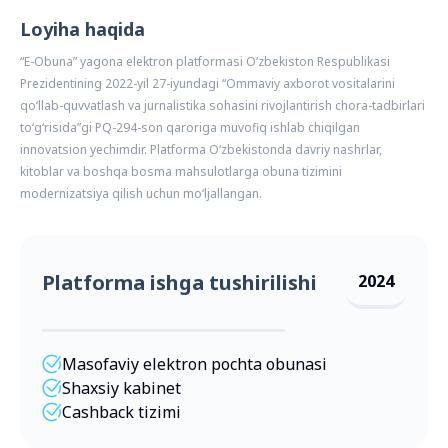
Loyiha haqida
“E-Obuna” yagona elektron platformasi O‘zbekiston Respublikasi
Prezidentining 2022-yil 27-iyundagi “Ommaviy axborot vositalarini
qo‘llab-quvvatlash va jurnalistika sohasini rivojlantirish chora-tadbirlari
to‘g‘risida”gi PQ-294-son qaroriga muvofiq ishlab chiqilgan
innovatsion yechimdir. Platforma O‘zbekistonda davriy nashrlar,
kitoblar va boshqa bosma mahsulotlarga obuna tizimini
modernizatsiya qilish uchun mo‘ljallangan.
Platforma ishga tushirilishi
2024
Masofaviy elektron pochta obunasi
Shaxsiy kabinet
Cashback tizimi