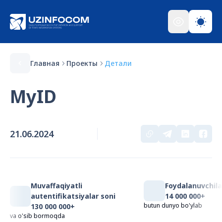
Главная
Проекты
Детали
MyID
21.06.2024
Muvaffaqiyatli
Foydalanuvchila
autentifikatsiyalar soni
14 000 000+
butun dunyo bo'ylab
130 000 000+
va o'sib bormoqda