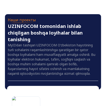
Наши проекты
UZINFOCOM tomonidan ishlab
chiqilgan boshqa loyihalar bilan
tanishing
MyIDdan tashqari UZINFOCOM O‘zbekiston hayotining
turli sohalarini raqamlashtirishga qaratilgan bir qator
boshqa loyihalarni ham muvaffaqiyatli amalga oshirdi. Bu
loyihalar elektron hukumat, taʼlim, sogʻliqni saqlash va
boshqa muhim sohalarni qamrab olgan boʻlib,
fuqarolarning hayot sifatini oshirish va mamlakatning
raqamli iqtisodiyotini rivojlantirishga xizmat qilmoqda.