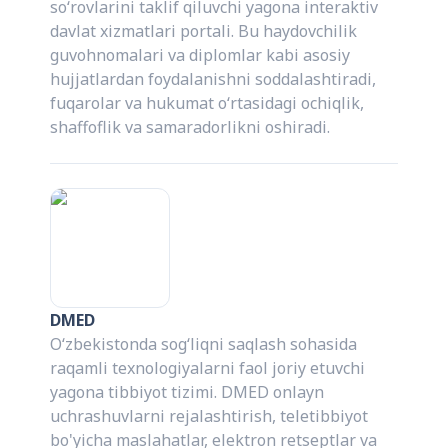
so‘rovlarini taklif qiluvchi yagona interaktiv
davlat xizmatlari portali. Bu haydovchilik
guvohnomalari va diplomlar kabi asosiy
hujjatlardan foydalanishni soddalashtiradi,
fuqarolar va hukumat o‘rtasidagi ochiqlik,
shaffoflik va samaradorlikni oshiradi.
DMED
O‘zbekistonda sog‘liqni saqlash sohasida
raqamli texnologiyalarni faol joriy etuvchi
yagona tibbiyot tizimi. DMED onlayn
uchrashuvlarni rejalashtirish, teletibbiyot
bo'yicha maslahatlar, elektron retseptlar va