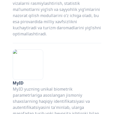
vizalarni rasmiylashtirish, statistik
ma’lumotlarni yig‘ish va sayyohlik yig‘imlarini
nazorat qilish modullarini o‘z ichiga oladi, bu
esa pirovardida milliy xavfsizlikni
kuchaytiradi va turizm daromadlarini yig‘ishni
optimallashtiradi.
MyID
MyID yuzning unikal biometrik
parametrlariga asoslangan jismoniy
shaxslarning haqiqiy identifikatsiyasi va
autentifikatsiyasini ta'minlab, ularga
masofadan turib yoki bevosita ishtiroki bilan