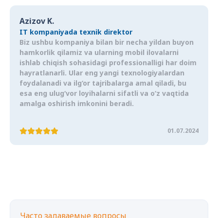
Azizov K.
IT kompaniyada texnik direktor
Biz ushbu kompaniya bilan bir necha yildan buyon
hamkorlik qilamiz va ularning mobil ilovalarni
ishlab chiqish sohasidagi professionalligi har doim
hayratlanarli. Ular eng yangi texnologiyalardan
foydalanadi va ilg‘or tajribalarga amal qiladi, bu
esa eng ulug‘vor loyihalarni sifatli va o‘z vaqtida
amalga oshirish imkonini beradi.
01.07.2024
Часто задаваемые вопросы