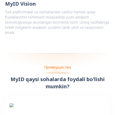
MyID Vision
Turli platformalar va xizmatlardan xavfsiz hamda qulay
foydalanishni ta’minlash maqsadida yuzni aniqlash
texnologiyasiga asoslangan biometrik tizim. Uning vazifalariga
tiriklik belgilarini aniqlash, yuzlarni tanib olish va taqqoslash
kiradi.
Преимущества
MyID qaysi sohalarda foydali bo'lishi
mumkin?