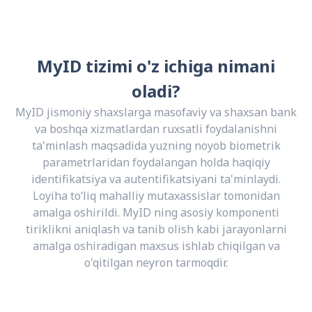
MyID tizimi o'z ichiga nimani
oladi?
MyID jismoniy shaxslarga masofaviy va shaxsan bank
va boshqa xizmatlardan ruxsatli foydalanishni
ta'minlash maqsadida yuzning noyob biometrik
parametrlaridan foydalangan holda haqiqiy
identifikatsiya va autentifikatsiyani ta'minlaydi.
Loyiha to‘liq mahalliy mutaxassislar tomonidan
amalga oshirildi. MyID ning asosiy komponenti
tiriklikni aniqlash va tanib olish kabi jarayonlarni
amalga oshiradigan maxsus ishlab chiqilgan va
o'qitilgan neyron tarmoqdir.