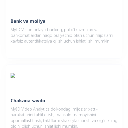
Bank va moliya
MyID Vision onlayn-banking, pul o‘tkazmalari va
bankomatlardan naqd pul yechib olish uchun mijozlarni
xavfsiz autentifikatsiya qilish uchun ishlatilishi mumkin.
Chakana savdo
MyID Video Analytics do‘kondagi mijozlar xatti-
harakatlarini tahlil qilish, mahsulot namoyishini
optimallashtirish, takliflarni shaxsiylashtirish va o‘g‘irlikning
oldini olish uchun ishlatilishi mumkin.