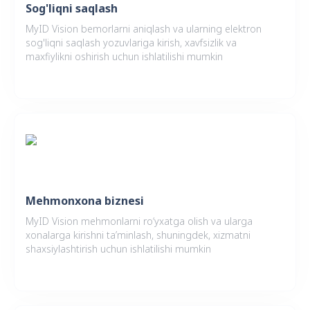
Sog'liqni saqlash
MyID Vision bemorlarni aniqlash va ularning elektron
sog'liqni saqlash yozuvlariga kirish, xavfsizlik va
maxfiylikni oshirish uchun ishlatilishi mumkin
Mehmonxona biznesi
MyID Vision mehmonlarni ro‘yxatga olish va ularga
xonalarga kirishni ta’minlash, shuningdek, xizmatni
shaxsiylashtirish uchun ishlatilishi mumkin