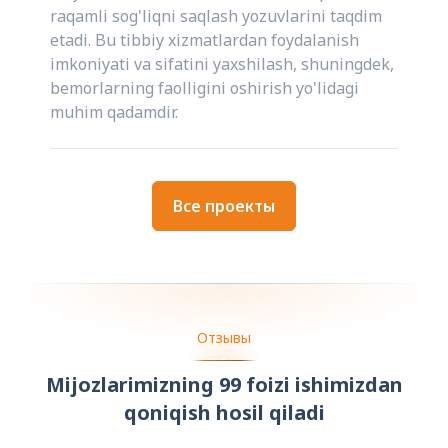
raqamli sog'liqni saqlash yozuvlarini taqdim
etadi. Bu tibbiy xizmatlardan foydalanish
imkoniyati va sifatini yaxshilash, shuningdek,
bemorlarning faolligini oshirish yo'lidagi
muhim qadamdir.
Все проекты
Отзывы
Mijozlarimizning 99 foizi ishimizdan
qoniqish hosil qiladi