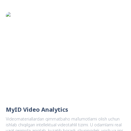
MyID Video Analytics
Videomateriallardan qimmatbaho ma’lumotlarni olish uchun
ishlab chiqilgan intellektual videotahlil tizimi. U odamlarni real
vaqt rejimida aniqlab, kuzatib boradi, shuningdek, yosh va jins