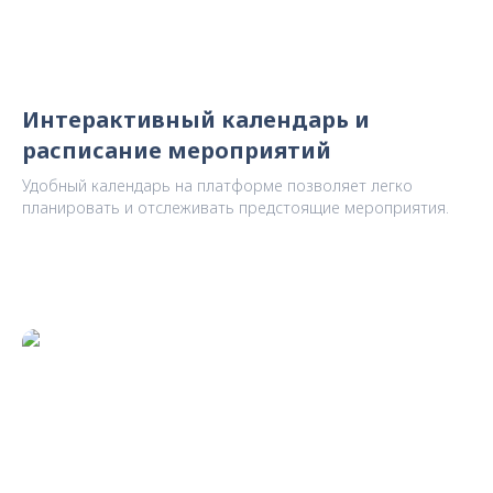
Интерактивный календарь и
расписание мероприятий
Удобный календарь на платформе позволяет легко
планировать и отслеживать предстоящие мероприятия.