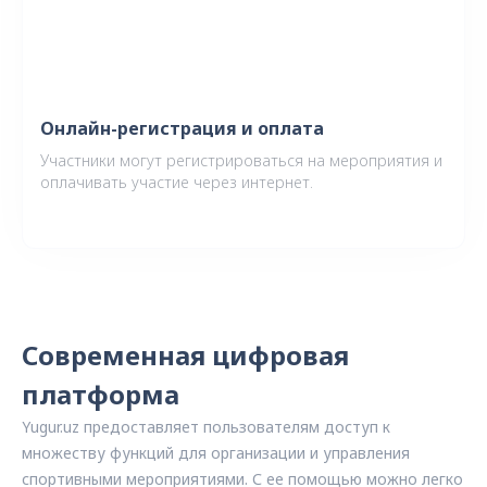
Онлайн-регистрация и оплата
Участники могут регистрироваться на мероприятия и
оплачивать участие через интернет.
Современная цифровая
платформа
Yugur.uz предоставляет пользователям доступ к
множеству функций для организации и управления
спортивными мероприятиями. С ее помощью можно легко