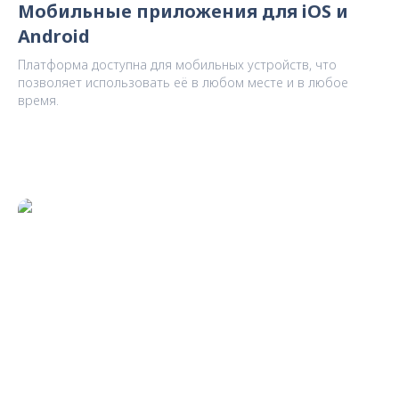
Мобильные приложения для iOS и
Android
Платформа доступна для мобильных устройств, что
позволяет использовать её в любом месте и в любое
время.