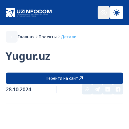
Главная
Проекты
Детали
Yugur.uz
Перейти на сайт
28.10.2024