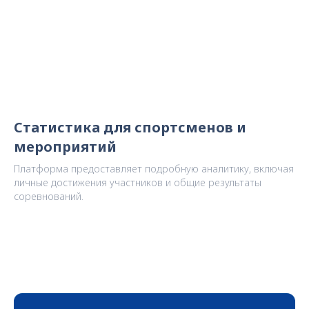
Статистика для спортсменов и
мероприятий
Платформа предоставляет подробную аналитику, включая
личные достижения участников и общие результаты
соревнований.