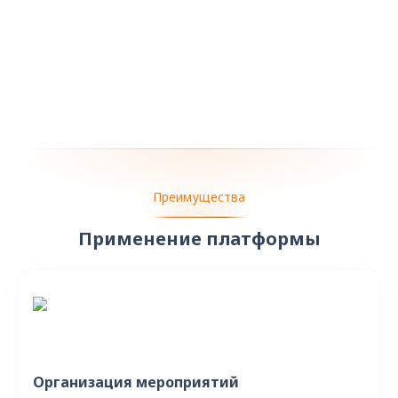
Преимущества
Применение платформы
Организация мероприятий