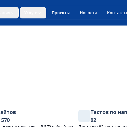
ания
Услуги
Проекты
Новости
Контакт
Сайтов
Тестов по на
 570
92
 имеет отношение к 5 570 вебсайтам
Доступно 92 теста по р