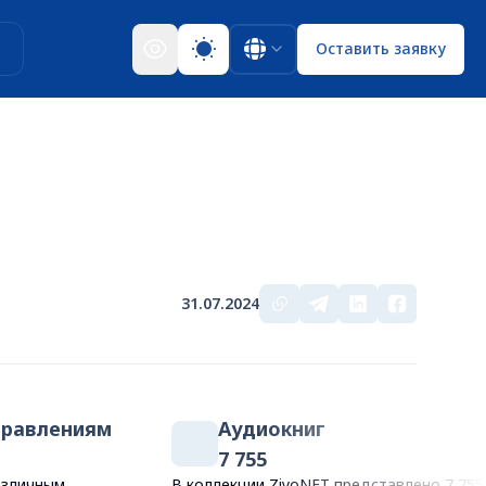
ы
Оставить заявку
31.07.2024
правлениям
Аудиокниг
7 755
азличным
В коллекции ZiyoNET представлено 7 755