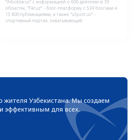
"Arboblar.uz" с информацией о 606 деятелях в 39
областях, "Fikr.uz" - блог-платформу с 524 блогами и
15 800 публикациями, а также "uSport.uz" -
спортивный портал, охватывающий
го жителя Узбекистана. Мы создаем
и эффективным для всех.