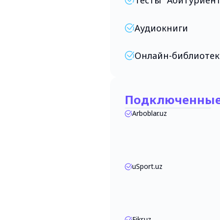
Аудиокниги
Онлайн-библиотек
Подключенные
Arboblar.uz
uSport.uz
Fikr.uz