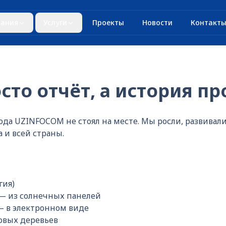
ания
Услуги
Проекты
Новости
Контакт
осто отчёт, а история п
ода UZINFOCOM не стоял на месте. Мы росли, развивал
 и всей страны.
гия)
— из солнечных панелей
— в электронном виде
овых деревьев