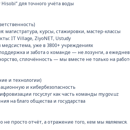
Hisobi” для точного учёта воды
тветственность)
: магистратура, курсы, стажировки, мастер-классы
ы: IT Village, ZiyoNET, Ustudy
медсистема, уже в 3800+ учреждениях
поддержка и забота о команде — не лозунги, а ежедне
орство, сплочённость — мы вместе не только на работ
ние и технологии)
ационную и кибербезопасность
ифровизации госуслуг как часть команды my.gov.uz
я на благо общества и государства
о не просто отчёт, а отражение того, кем мы являемся.