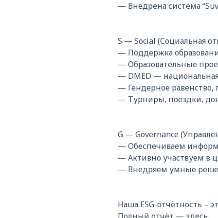
— Внедрена система “Suv 
S — Social (Социальная о
— Поддержка образования
— Образовательные проект
— DMED — национальная 
— Гендерное равенство, 
— Турниры, поездки, дон
G — Governance (Управле
— Обеспечиваем информ
— Активно участвуем в ц
— Внедряем умные решени
Наша ESG-отчётность – эт
Полный отчёт —
здесь
.