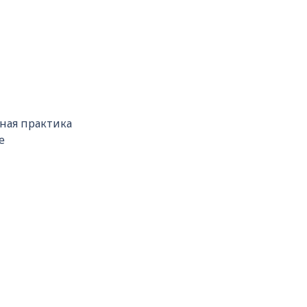
вная практика
е